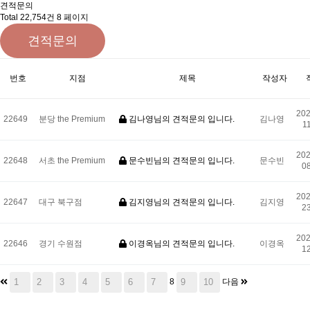
견적문의
Total 22,754건
8 페이지
견적문의
번호
지점
제목
작성자
202
22649
분당 the Premium
김나영님의 견적문의 입니다.
김나영
1
202
22648
서초 the Premium
문수빈님의 견적문의 입니다.
문수빈
08
202
22647
대구 북구점
김지영님의 견적문의 입니다.
김지영
23
202
22646
경기 수원점
이경옥님의 견적문의 입니다.
이경옥
12
1
2
3
4
5
6
7
9
10
8
다음